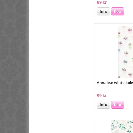
99 kr
Info
Köp
Annalise white kö
99 kr
Info
Köp