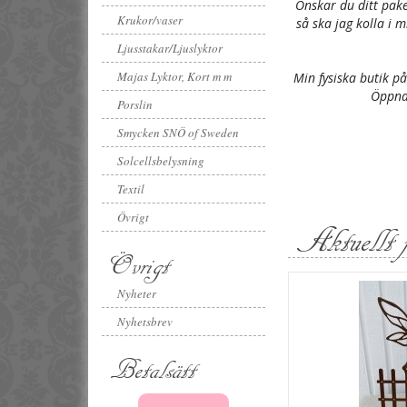
Önskar du ditt pake
Krukor/vaser
så ska jag kolla i m
Ljusstakar/Ljuslyktor
Majas Lyktor, Kort m m
Min fysiska butik på
Öppnar
Porslin
Smycken SNÖ of Sweden
Solcellsbelysning
Textil
Övrigt
Aktuellt j
Övrigt
Nyheter
Nyhetsbrev
Betalsätt