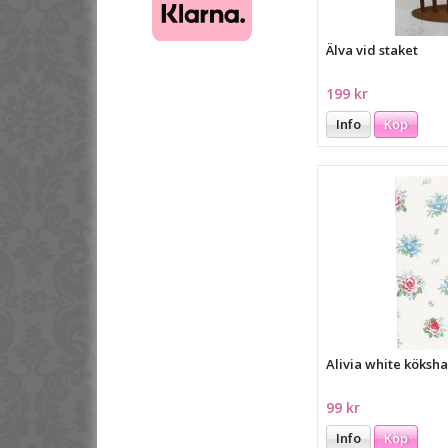
Älva vid staket
199 kr
Info
Köp
Alivia white köks
99 kr
Info
Köp