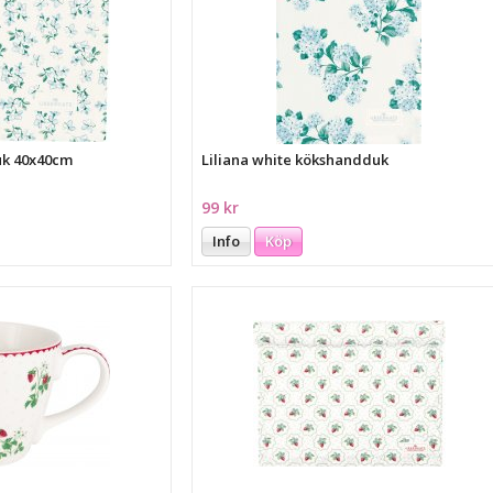
duk 40x40cm
Liliana white kökshandduk
99 kr
Info
Köp