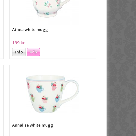
Athea white mugg
199 kr
Info
Köp
Annalise white mugg