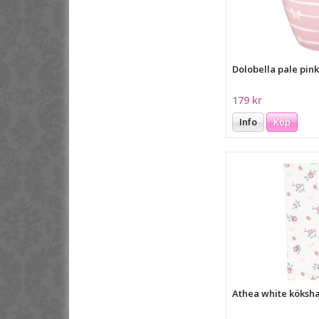
Dolobella pale pin
179 kr
Info
Köp
Athea white köks