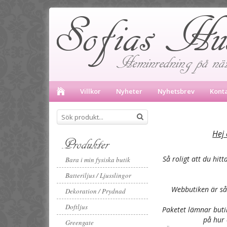
Villkor
Nyheter
Nyhetsbrev
Kont
Hej 
Produkter
Så roligt att du hit
Bara i min fysiska butik
Batteriljus / Ljusslingor
Webbutiken är så
Dekoration / Prydnad
Doftljus
Paketet lämnar buti
på hur 
Greengate