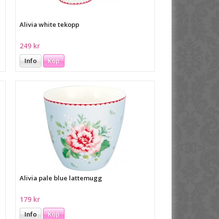
Alivia white tekopp
249 kr
Info
Köp
Alivia pale blue lattemugg
179 kr
Info
Köp