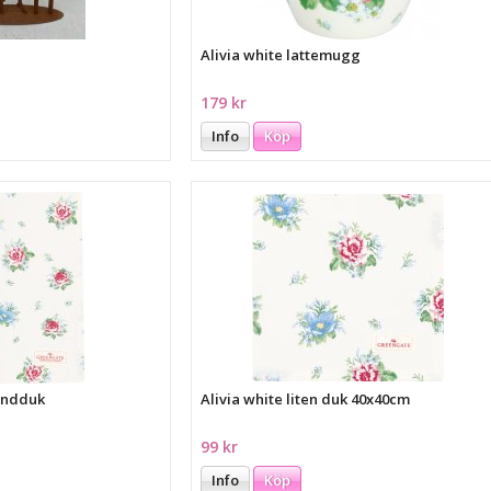
Alivia white lattemugg
179 kr
Info
Köp
handduk
Alivia white liten duk 40x40cm
99 kr
Info
Köp