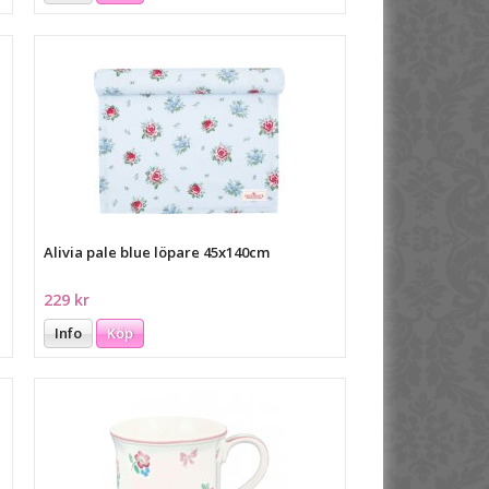
Alivia pale blue löpare 45x140cm
229 kr
Info
Köp