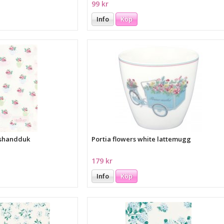
99 kr
Info
Köp
kshandduk
Portia flowers white lattemugg
179 kr
Info
Köp