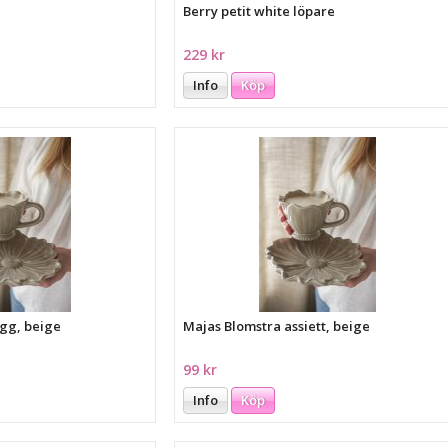
Berry petit white löpare
229 kr
Info
Köp
gg, beige
Majas Blomstra assiett, beige
99 kr
Info
Köp