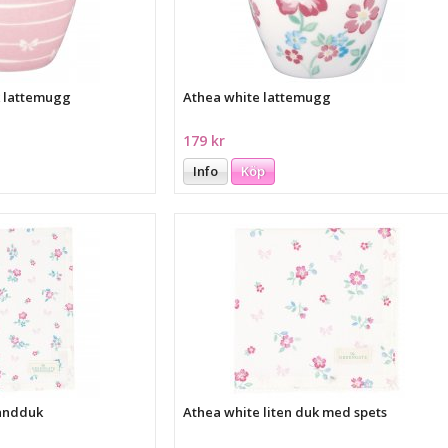
k lattemugg
Athea white lattemugg
179 kr
Info
Köp
handduk
Athea white liten duk med spets