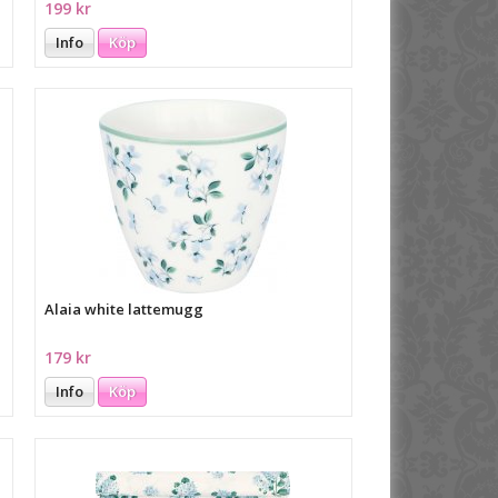
199 kr
Info
Köp
Alaia white lattemugg
179 kr
Info
Köp