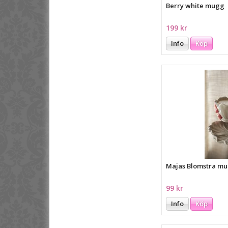
Berry white mugg
199 kr
Info
Köp
Majas Blomstra mu
99 kr
Info
Köp