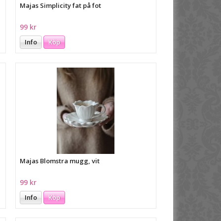
Majas Simplicity fat på fot
99 kr
Info
Köp
Majas Blomstra mugg, vit
99 kr
Info
Köp