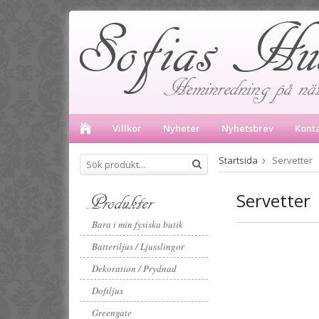
Villkor
Nyheter
Nyhetsbrev
Kont
Startsida
Servetter
Produkter
Servetter
Bara i min fysiska butik
Batteriljus / Ljusslingor
Dekoration / Prydnad
Doftljus
Greengate