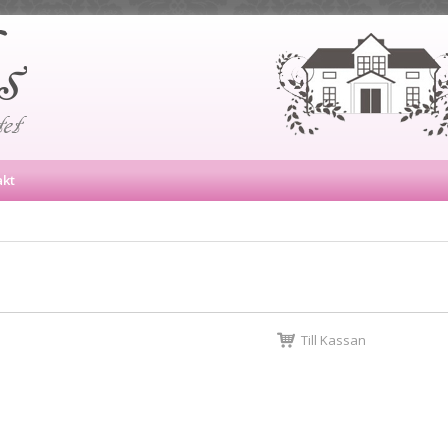
akt
Till Kassan