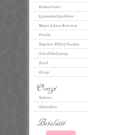
Krukor/vaser
Ljusstakar/Ljuslyktor
Majas Lyktor, Kort m m
Porslin
Smycken SNÖ of Sweden
Solcellsbelysning
Textil
Övrigt
Övrigt
Nyheter
Nyhetsbrev
Betalsätt