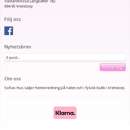
Västanmossa Långsätter 782
694 95 Vretstorp
Följ oss
Nyhetsbrev
Anmäl mig
Om oss
Sofias Hus säljer heminredning på nätet och i fysisk butik i Vretstorp.