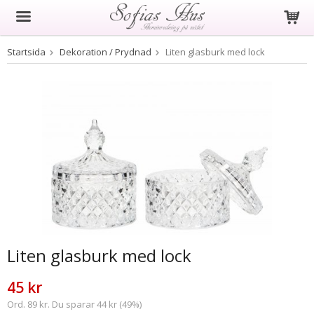
Startsida
Dekoration / Prydnad
Liten glasburk med lock
Produkten har blivit tillagd i varukorgen
Liten glasburk med lock
45 kr
Ord. 89 kr. Du sparar 44 kr (49%)