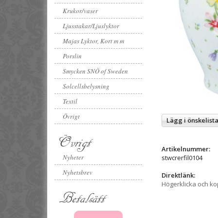
Krukor/vaser
Ljusstakar/Ljuslyktor
Majas Lyktor, Kort m m
Porslin
Smycken SNÖ of Sweden
Solcellsbelysning
Textil
Övrigt
Lägg i önskelist
Övrigt
Artikelnummer:
Nyheter
stwcrerfil0104
Nyhetsbrev
Direktlänk:
Högerklicka och k
Betalsätt