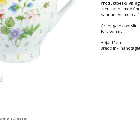
Produktbeskrivning
Liten kanna med fin
Kannan rymmer ca 4dl 
Greengates porslin ä
förekomma.
Höjd: 12cm
Bredd inkl handtaget
a
opiera adressen