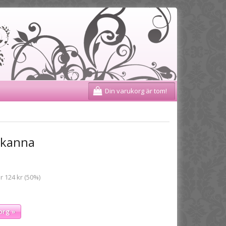
Din varukorg är tom!
 kanna
r 124 kr (50%)
org »