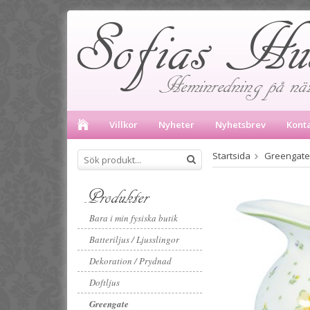
Villkor
Nyheter
Nyhetsbrev
Kont
Startsida
Greengate
Produkter
Bara i min fysiska butik
Batteriljus / Ljusslingor
Dekoration / Prydnad
Doftljus
Greengate