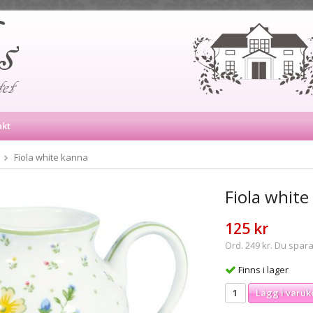
akt
Fiola white kanna
Fiola white
125 kr
Ord. 249 kr. Du spara
Finns i lager
Lägg i varuk