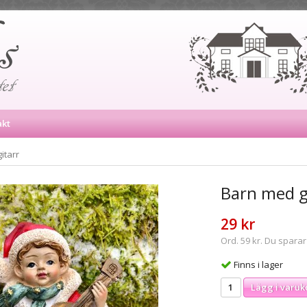
akt
itarr
Barn med g
29 kr
Ord. 59 kr. Du sparar
Finns i lager
Lägg i varuk