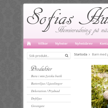
Villkor
Nyheter
Nyhetsbrev
Kont
Startsida
Barn med g
Produkter
Bara i min fysiska butik
Batteriljus / Ljusslingor
Dekoration / Prydnad
Doftljus
Greengate