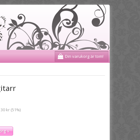
Din varukorg är tom!
itarr
 30 kr (51%)
org »