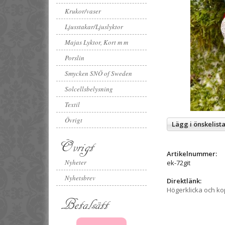
Krukor/vaser
Ljusstakar/Ljuslyktor
Majas Lyktor, Kort m m
Porslin
Smycken SNÖ of Sweden
Solcellsbelysning
Textil
Övrigt
Lägg i önskelist
Övrigt
Artikelnummer:
Nyheter
ek-72git
Nyhetsbrev
Direktlänk:
Högerklicka och k
Betalsätt