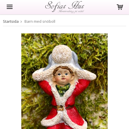
Startsida
Barn med snöboll
Produkten har blivit tillagd i varukorgen