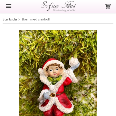
Startsida
Barn med snöboll
Produkten har blivit tillagd i varukorgen