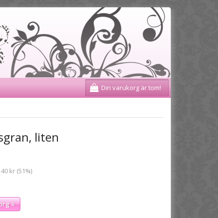
Din varukorg är tom!
gran, liten
 40 kr (51%)
org »