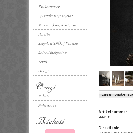
Krukor/vaser
Ljusstakar/Ljuslyktor
Majas Lyktor, Kort m m
Porslin
Smycken SNÖ of Sweden
Solcellsbelysning
Textil
Övrigt
Övrigt
Lägg i önskelist
Nyheter
Nyhetsbrev
Artikelnummer:
999131
Betalsätt
Direktlänk: