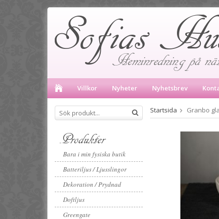
Villkor
Nyheter
Nyhetsbrev
Kont
Startsida
Granbo gla
Produkter
Bara i min fysiska butik
Batteriljus / Ljusslingor
Dekoration / Prydnad
Doftljus
Greengate