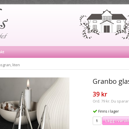
akt
sgran, liten
Granbo glas
39 kr
Ord. 79 kr. Du sparar
Finns i lager
Lägg i varuk