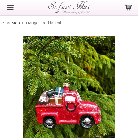
Startsida
Hänge - Röd lastbil
Produkten har blivit tillagd i varukorgen