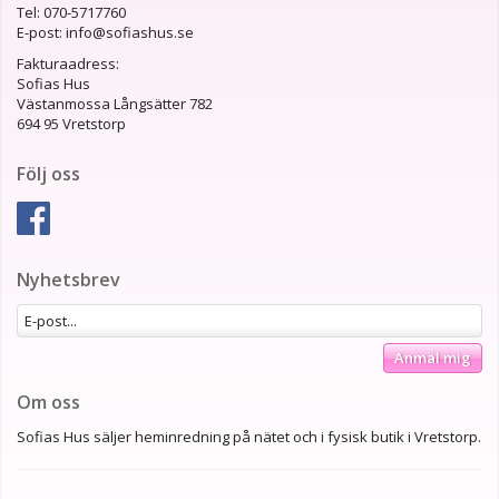
Tel: 070-5717760
E-post: info@sofiashus.se
Fakturaadress:
Sofias Hus
Västanmossa Långsätter 782
694 95 Vretstorp
Följ oss
Nyhetsbrev
Anmäl mig
Om oss
Sofias Hus säljer heminredning på nätet och i fysisk butik i Vretstorp.