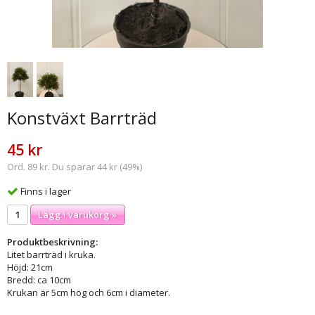
Konstväxt Barrträd
45 kr
Ord. 89 kr. Du sparar 44 kr (49%)
Finns i lager
Lägg i varukorg »
Produktbeskrivning:
Litet barrträd i kruka.
Höjd: 21cm
Bredd: ca 10cm
Krukan är 5cm hög och 6cm i diameter.