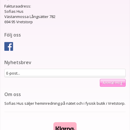
Fakturaadress:
Sofias Hus
Västanmossa Långsätter 782
694 95 Vretstorp
Följ oss
Nyhetsbrev
Anmäl mig
Om oss
Sofias Hus säljer heminredning på nätet och i fysisk butik i Vretstorp.