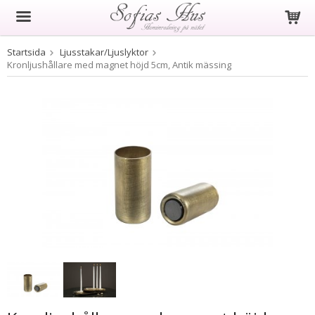
Startsida
Ljusstakar/Ljuslyktor
Produkten har blivit tillagd i varukorgen
Kronljushållare med magnet höjd 5cm, Antik mässing