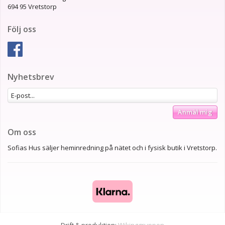
694 95 Vretstorp
Följ oss
Nyhetsbrev
Anmäl mig
Om oss
Sofias Hus säljer heminredning på nätet och i fysisk butik i Vretstorp.
Drift & produktion:
Wikinggruppen