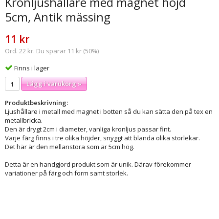
Kronljushållare med magnet höjd
5cm, Antik mässing
11 kr
Ord. 22 kr. Du sparar 11 kr (50%)
Finns i lager
Lägg i varukorg »
Produktbeskrivning:
Ljushållare i metall med magnet i botten så du kan sätta den på tex en
metallbricka.
Den är drygt 2cm i diameter, vanliga kronljus passar fint.
Varje färg finns i tre olika höjder, snyggt att blanda olika storlekar.
Det här är den mellanstora som är 5cm hög.
Detta är en handgjord produkt som är unik. Därav förekommer
variationer på färg och form samt storlek.