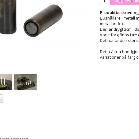
Lägg i varuk
Produktbeskrivning
Ljushållare i metall
metallbricka.
Den är drygt 2cm i di
Varje färg finns i tre
Det här är den störs
Detta är en handgjo
variationer på färg o
a