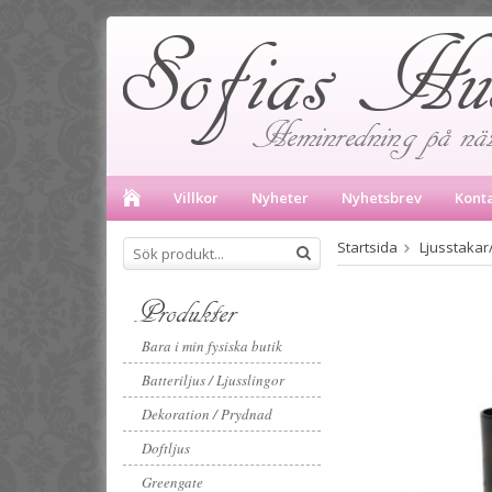
Villkor
Nyheter
Nyhetsbrev
Kont
Startsida
Ljusstakar/
Produkter
Bara i min fysiska butik
Batteriljus / Ljusslingor
Dekoration / Prydnad
Doftljus
Greengate