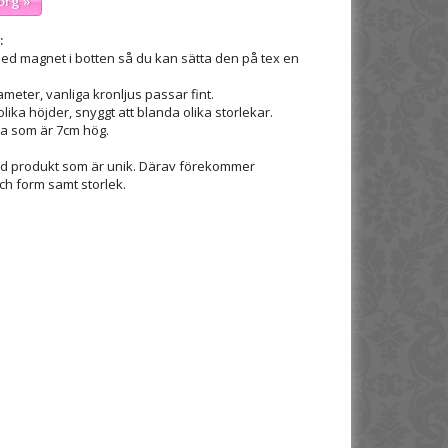
org »
:
 med magnet i botten så du kan sätta den på tex en
ameter, vanliga kronljus passar fint.
 olika höjder, snyggt att blanda olika storlekar.
ta som är 7cm hög.
rd produkt som är unik. Därav förekommer
ch form samt storlek.