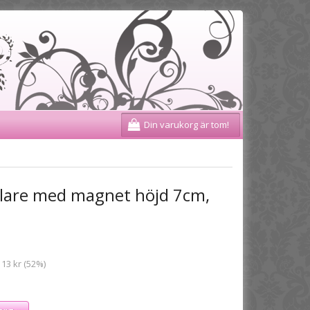
Din varukorg är tom!
llare med magnet höjd 7cm,
 13 kr (52%)