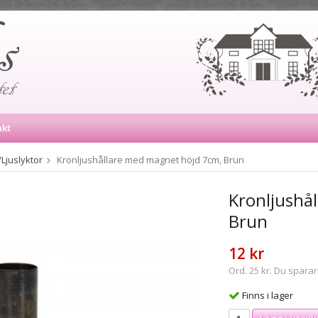
akt
Ljuslyktor
Kronljushållare med magnet höjd 7cm, Brun
Kronljushå
Brun
12 kr
Ord. 25 kr. Du sparar
Finns i lager