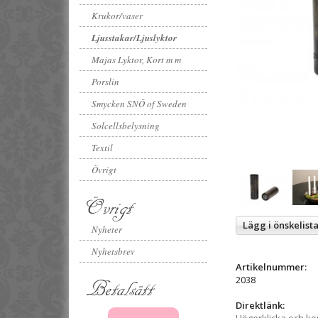
Krukor/vaser
Ljusstakar/Ljuslyktor
Majas Lyktor, Kort m m
Porslin
Smycken SNÖ of Sweden
Solcellsbelysning
Textil
Övrigt
Övrigt
Lägg i önskelist
Nyheter
Nyhetsbrev
Artikelnummer:
2038
Betalsätt
Direktlänk: