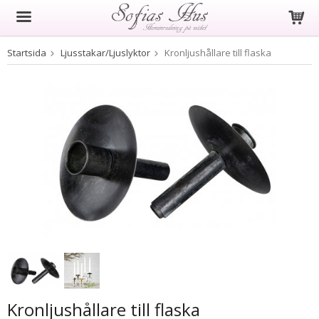
Startsida
Ljusstakar/Ljuslyktor
Kronljushållare till flaska
Produkten har blivit tillagd i varukorgen
Kronljushållare till flaska