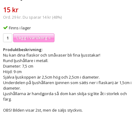
15 kr
Ord. 29 kr. Du sparar 14 kr (48%)
Finns i lager
Lägg i varukorg »
Produktbeskrivning:
Nu kan dina flaskor och småvaser bli fina ljusstakar!
Rund ljushållare i metall.
Diameter: 7,5 cm
Höjd: 9 cm
Själva ljuskoppen är 2,5cm hög och 2,5cm i diameter.
Underdelen på ljushållaren (pinnen som sätts ner i flaskan) är 1,5cm i
diameter.
Ljushållarna är handgjorda så dom kan skilja sig lite åt i storlek och
färg.
OBS! Bilden visar 2st, men de säljs styckvis.