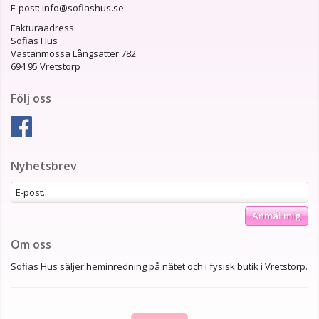
E-post: info@sofiashus.se
Fakturaadress:
Sofias Hus
Västanmossa Långsätter 782
694 95 Vretstorp
Följ oss
Nyhetsbrev
Anmäl mig
Om oss
Sofias Hus säljer heminredning på nätet och i fysisk butik i Vretstorp.