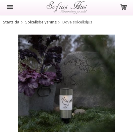
Startsida
Solcellsbelysning
Dove solcellsljus
Produkten har blivit tillagd i varukorgen