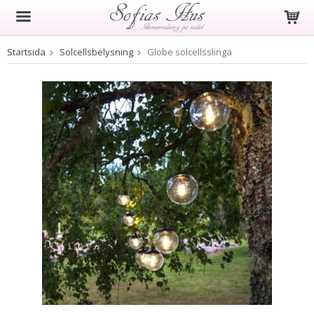
Startsida
Solcellsbelysning
Globe solcellsslinga
Produkten har blivit tillagd i varukorgen