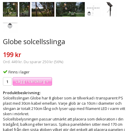
Globe solcellsslinga
199 kr
Ord. 449 kr. Du sparar 250 kr (56%)
Finns i lager
Lägg i varukorg »
Produktbeskrivning:
Solcellsslingan Globe har 8 glober som är tillverkad i transparent PS
plast med 30cm kabel emellan. Varje glob är ca 10cm i diameter och
slingan är totalt 210cm lång och lyser upp med filament LED i varm vitt
sken i mörkret.
Solcellsbelysningen passar utmärkt att placera som dekoration i din
trädgård, balkong eller terrass. Själva paneldelen sitter med 170 cm
kabel från den sista globen vilket gör det enkelt att placera panelen i