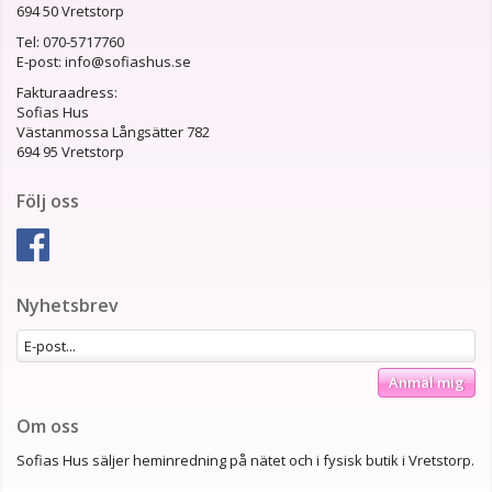
694 50 Vretstorp
Tel: 070-5717760
E-post: info@sofiashus.se
Fakturaadress:
Sofias Hus
Västanmossa Långsätter 782
694 95 Vretstorp
Följ oss
Nyhetsbrev
Anmäl mig
Om oss
Sofias Hus säljer heminredning på nätet och i fysisk butik i Vretstorp.