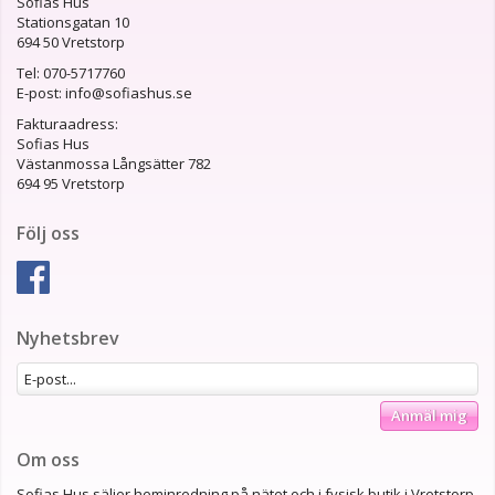
Sofias Hus
Stationsgatan 10
694 50 Vretstorp
Tel: 070-5717760
E-post: info@sofiashus.se
Fakturaadress:
Sofias Hus
Västanmossa Långsätter 782
694 95 Vretstorp
Följ oss
Nyhetsbrev
Anmäl mig
Om oss
Sofias Hus säljer heminredning på nätet och i fysisk butik i Vretstorp.