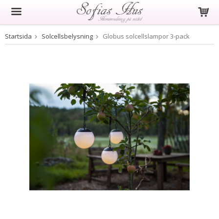
Startsida
Solcellsbelysning
Globus solcellslampor 3-pack
Produkten har blivit tillagd i varukorgen