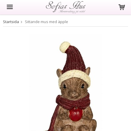
Startsida
Sittande mus med äpple
Produkten har blivit tillagd i varukorgen