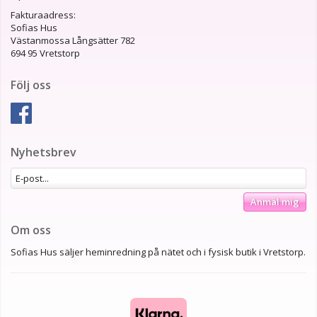
Fakturaadress:
Sofias Hus
Västanmossa Långsätter 782
694 95 Vretstorp
Följ oss
Nyhetsbrev
Anmäl mig
Om oss
Sofias Hus säljer heminredning på nätet och i fysisk butik i Vretstorp.