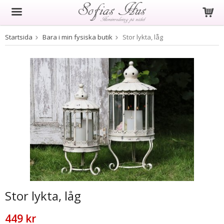
Startsida
Bara i min fysiska butik
Stor lykta, låg
Produkten har blivit tillagd i varukorgen
Stor lykta, låg
449 kr