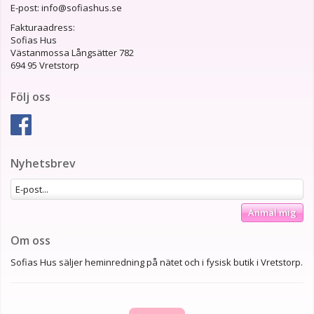
E-post: info@sofiashus.se
Fakturaadress:
Sofias Hus
Västanmossa Långsätter 782
694 95 Vretstorp
Följ oss
Nyhetsbrev
Anmäl mig
Om oss
Sofias Hus säljer heminredning på nätet och i fysisk butik i Vretstorp.