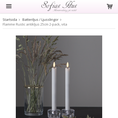
Startsida
Batteriljus / Ljusslingor
Produkten har blivit tillagd i varukorgen
Flamme Rustic antikljus 25cm 2-pack, vita