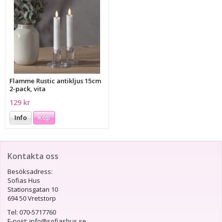
Flamme Rustic antikljus 15cm
2-pack, vita
129 kr
Info
Köp
Kontakta oss
Besöksadress:
Sofias Hus
Stationsgatan 10
694 50 Vretstorp
Tel: 070-5717760
E-post: info@sofiashus.se