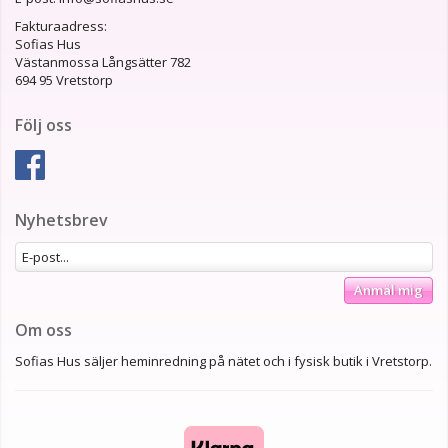
Fakturaadress:
Sofias Hus
Västanmossa Långsätter 782
694 95 Vretstorp
Följ oss
Nyhetsbrev
Anmäl mig
Om oss
Sofias Hus säljer heminredning på nätet och i fysisk butik i Vretstorp.