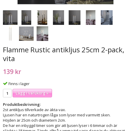
Flamme Rustic antikljus 25cm 2-pack,
vita
139 kr
Finns i lager
Lägg i varukorg »
Produktbeskrivning:
2st antikljus tillverkade av äkta vax.
Ljusen har en naturtrogen låga som lyser med varmvitt sken.
Höjden är 25cm och diametern 2cm.
De har en inbyggd timer som gör att ljusen lyser i 6 timmar och är
släckta i 18 timmar. Tänds alltså samma tid varje dag när du aktiverat