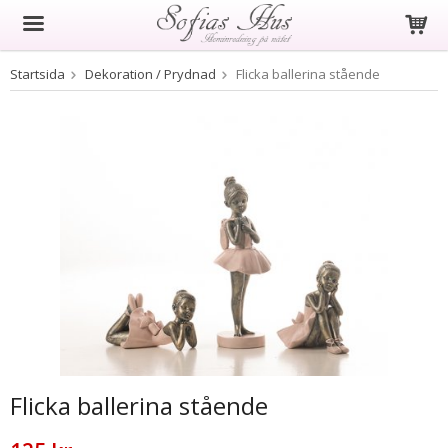
Startsida
Dekoration / Prydnad
Flicka ballerina stående
Produkten har blivit tillagd i varukorgen
Flicka ballerina stående