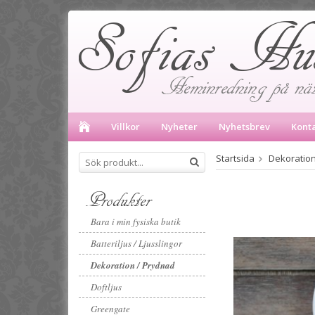
Villkor
Nyheter
Nyhetsbrev
Kont
Startsida
Dekoration
Produkter
Bara i min fysiska butik
Batteriljus / Ljusslingor
Dekoration / Prydnad
Doftljus
Greengate