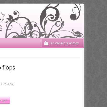
Din varukorg är tom!
 flops
 7 kr (47%)
org »