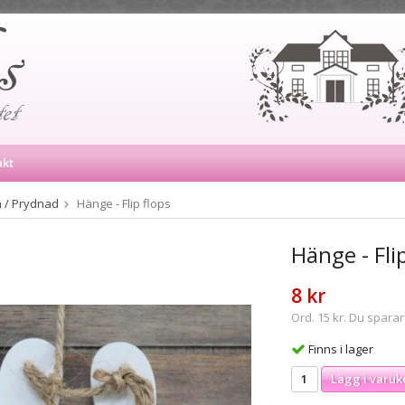
akt
 / Prydnad
Hänge - Flip flops
Hänge - Flip
8 kr
Ord. 15 kr. Du sparar
Finns i lager
Lägg i varuk