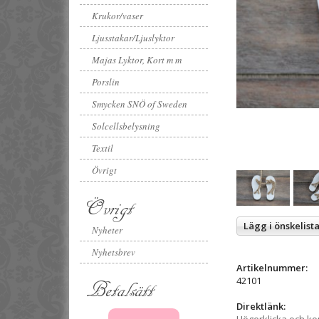
Krukor/vaser
Ljusstakar/Ljuslyktor
Majas Lyktor, Kort m m
Porslin
Smycken SNÖ of Sweden
Solcellsbelysning
Textil
Övrigt
Övrigt
Lägg i önskelist
Nyheter
Nyhetsbrev
Artikelnummer:
42101
Betalsätt
Direktlänk: