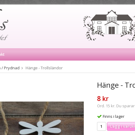
akt
 / Prydnad
Hänge - Trollsländor
Hänge - Tro
8 kr
Ord. 15 kr. Du sparar
Finns i lager
Lägg i varuk