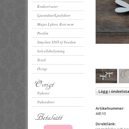
Krukor/vaser
Ljusstakar/Ljuslyktor
Majas Lyktor, Kort m m
Porslin
Smycken SNÖ of Sweden
Solcellsbelysning
Textil
Övrigt
Övrigt
Lägg i önskelist
Nyheter
Nyhetsbrev
Artikelnummer:
44510
Betalsätt
Direktlänk: