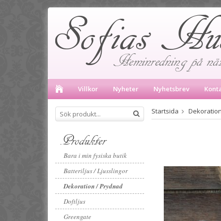
Villkor
Nyheter
Nyhetsbrev
Kont
Startsida
Dekoration
Produkter
Bara i min fysiska butik
Batteriljus / Ljusslingor
Dekoration / Prydnad
Doftljus
Greengate