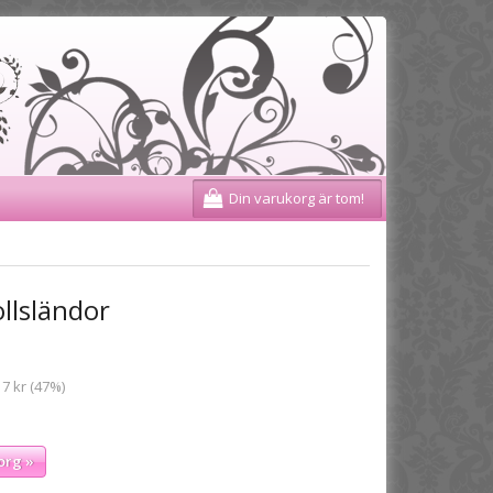
Din varukorg är tom!
llsländor
 7 kr (47%)
org »