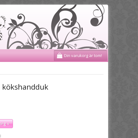
Din varukorg är tom!
te kökshandduk
org »
: