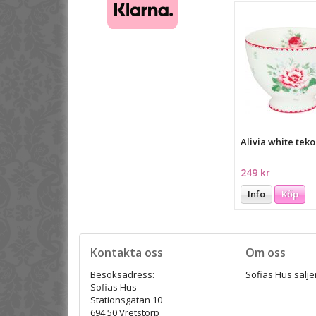
Alivia white tek
249 kr
Info
Köp
Kontakta oss
Om oss
Besöksadress:
Sofias Hus säljer
Sofias Hus
Stationsgatan 10
694 50 Vretstorp