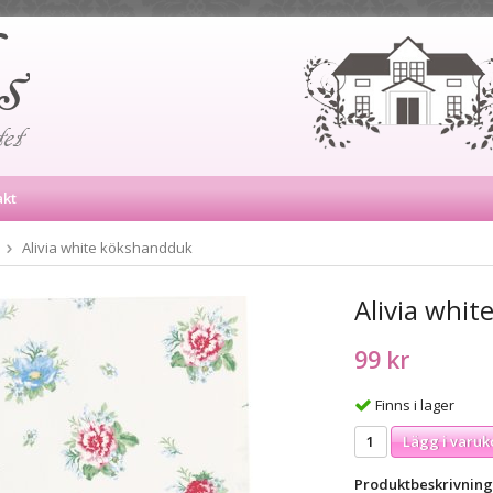
akt
Alivia white kökshandduk
Alivia whi
99 kr
Finns i lager
Lägg i varuk
Produktbeskrivning