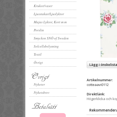
Krukor/vaser
Ljusstakar/Ljuslyktor
Majas Lyktor, Kort m m
Porslin
Smycken SNÖ of Sweden
Solcellsbelysning
Textil
Övrigt
Lägg i önskelist
Övrigt
Artikelnummer:
Nyheter
cotteaavi0112
Nyhetsbrev
Direktlänk:
Högerklicka och k
Betalsätt
Rekommenderade