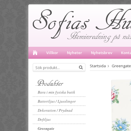
Villkor
Nyheter
Nyhetsbrev
Kont
Startsida
Greengate
Produkter
Bara i min fysiska butik
Batteriljus / Ljusslingor
Dekoration / Prydnad
Doftljus
Greengate