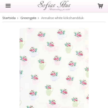
Startsida
Greengate
Annalise white kökshandduk
Produkten har blivit tillagd i varukorgen