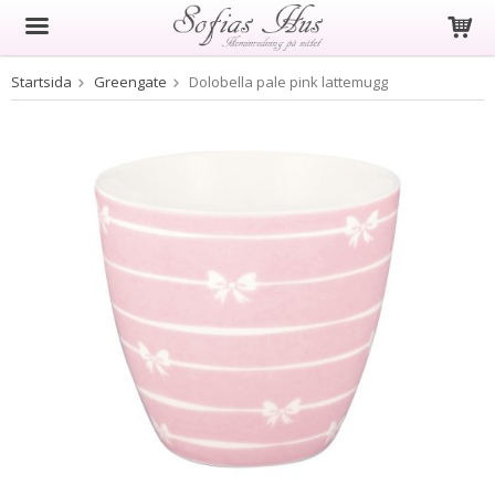
Startsida
Greengate
Dolobella pale pink lattemugg
Produkten har blivit tillagd i varukorgen