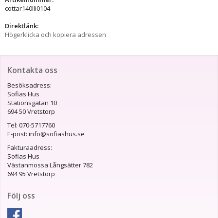
cottar140lli0104
Direktlänk:
Högerklicka och kopiera adressen
Kontakta oss
Besöksadress:
Sofias Hus
Stationsgatan 10
694 50 Vretstorp
Tel: 070-5717760
E-post: info@sofiashus.se
Fakturaadress:
Sofias Hus
Västanmossa Långsätter 782
694 95 Vretstorp
Följ oss