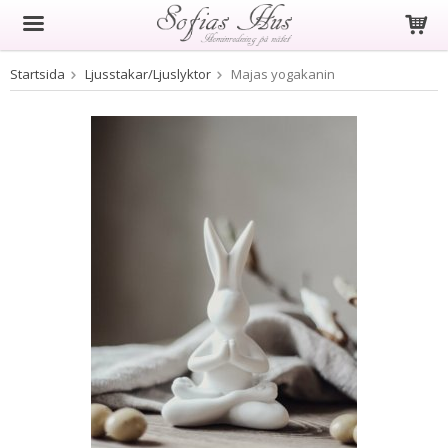
Startsida
Ljusstakar/Ljuslyktor
Majas yogakanin
Produkten har blivit tillagd i varukorgen