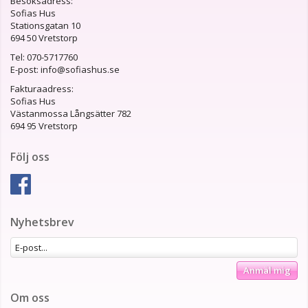
Besöksadress:
Sofias Hus
Stationsgatan 10
694 50 Vretstorp
Tel: 070-5717760
E-post: info@sofiashus.se
Fakturaadress:
Sofias Hus
Västanmossa Långsätter 782
694 95 Vretstorp
Följ oss
Nyhetsbrev
Anmäl mig
Om oss