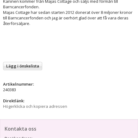
Kaninen kommer från Majas Cottage och säljs med förmån till
Barncancerfonden.
Majas Cottage har sedan starten 2012 donerat över 8 miljoner kronor
till Barncancerfonden och jag är oerhört glad över att få vara deras
återförsäljare.
Lägg i önskelista
Artikelnummer:
240383
Direktlänk:
Högerklicka och kopiera adressen
Kontakta oss