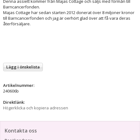
Denna assiett kommer från Majas Cottage och säljs med förmån till
Barncancerfonden.
Majas Cottage har sedan starten 2012 donerat över 8 miljoner kronor
till Barncancerfonden och jag är oerhört glad över att få vara deras
återförsäljare.
Lägg i önskelista
Artikelnummer:
240606b
Direktlänk:
Högerklicka och kopiera adressen
Kontakta oss