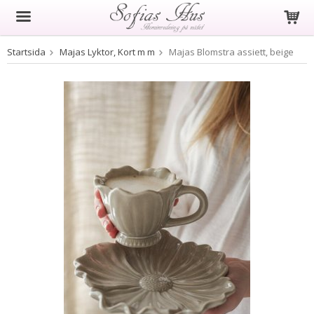
Startsida
Majas Lyktor, Kort m m
Majas Blomstra assiett, beige
Produkten har blivit tillagd i varukorgen