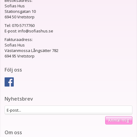
Besöksadress:
Sofias Hus
Stationsgatan 10
694 50 Vretstorp
Tel: 070-5717760
E-post: info@sofiashus.se
Fakturaadress:
Sofias Hus
Västanmossa Långsätter 782
694 95 Vretstorp
Följ oss
Nyhetsbrev
Anmäl mig
Om oss