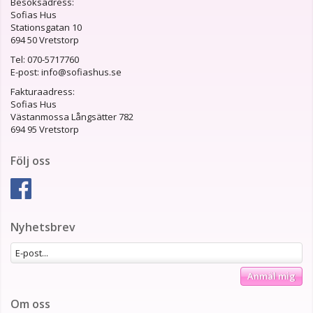
Besöksadress:
Sofias Hus
Stationsgatan 10
694 50 Vretstorp
Tel: 070-5717760
E-post: info@sofiashus.se
Fakturaadress:
Sofias Hus
Västanmossa Långsätter 782
694 95 Vretstorp
Följ oss
Nyhetsbrev
Anmäl mig
Om oss