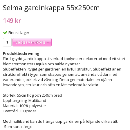
Selma gardinkappa 55x250cm
149 kr
Finns i lager
Lägg i varukorg »
Produktbeskrivning:
Färdigsydd gardinkappa tillverkad i polyester dekorerad med ett stort
blomstermönster i mjuka och milda nyanser.
Slubeffekten i tyget ger gardinen en livfull struktur. Slubeffekt är en
struktureffekt i tyger som skapas genom att använda trådar med
varierande tjocklek vid vävning. Detta ger materialet en ojämn
levande yta, struktur och ofta en lätt melerad karaktär.
Storlek: 55cm hög och 250cm bred
Upphängning: Multiband
Material: 100% polyester
Tvättråd: 30 grader
Med multiband kan du hänga upp gardinen på följande olika sätt:
-Som kanallängd