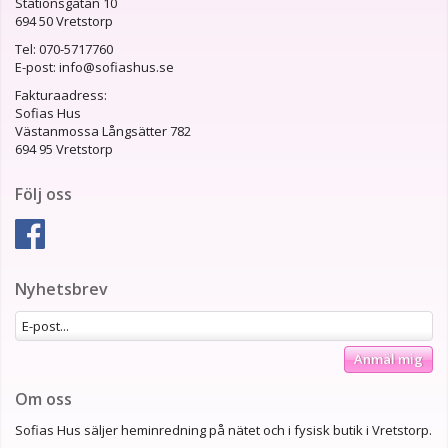
Stationsgatan 10
694 50 Vretstorp
Tel: 070-5717760
E-post: info@sofiashus.se
Fakturaadress:
Sofias Hus
Västanmossa Långsätter 782
694 95 Vretstorp
Följ oss
Nyhetsbrev
Anmäl mig
Om oss
Sofias Hus säljer heminredning på nätet och i fysisk butik i Vretstorp.